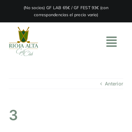
Skip
(No socios) GF LAB 65€ / GF FEST 93€ (con
to
correspondencias el precio varia)
content
Togg
Navi
HOME
Anterior
EL CLUB
ACADEMIA
3
RESTAURACIÓN