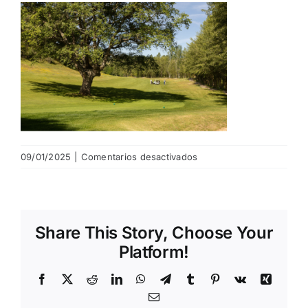
NOTICIAS
HAZTE SOCIO
OFERTAS
en
09/01/2025
|
Comentarios desactivados
RESERVAR
3
Share This Story, Choose Your
Platform!
Facebook
X
Reddit
LinkedIn
WhatsApp
Telegram
Tumblr
Pinterest
Vk
Xing
Email