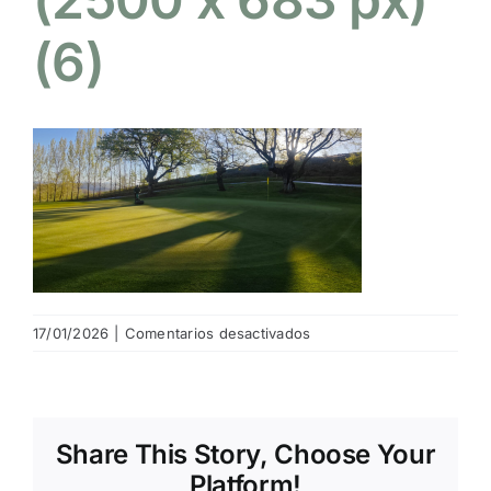
(6)
NOTICIAS
HAZTE SOCIO
OFERTAS
RESERVAR
en
17/01/2026
|
Comentarios desactivados
img
home
page
(2500
Share This Story, Choose Your
x
683
Platform!