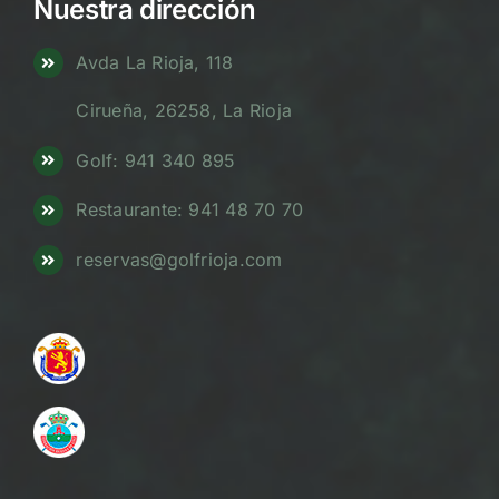
Nuestra dirección
Avda La Rioja, 118
Cirueña, 26258, La Rioja
Golf: 941 340 895
Restaurante: 941 48 70 70
reservas@golfrioja.com