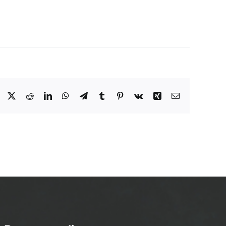
Facebook
X
Reddit
LinkedIn
WhatsApp
Telegram
Tumblr
Pinterest
Vk
Xing
Email