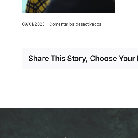
en
09/01/2025
|
Comentarios desactivados
pricing-
starter-
11
Share This Story, Choose Your 