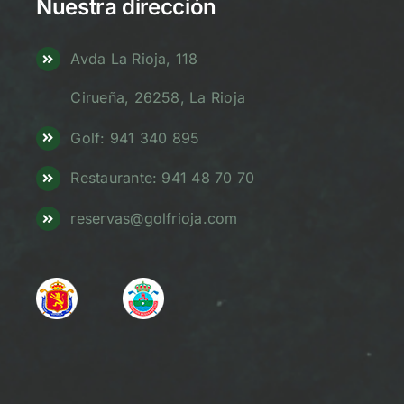
Nuestra dirección
Avda La Rioja, 118
Cirueña, 26258, La Rioja
Golf: 941 340 895
Restaurante: 941 48 70 70
reservas@golfrioja.com