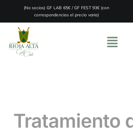
Skip
(No socios) GF LAB 65€ / GF FEST 93€ (con
to
correspondencias el precio varia)
content
Togg
Navi
HOME
EL CLUB
ACADEMIA
Tratamiento 
RESTAURACIÓN