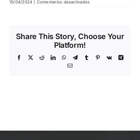
en
10/04/2024
|
Comentarios desactivados
2024
2j
Cto
España
Share This Story, Choose Your
Mid
Am
Platform!
Femenino
(21)
Facebook
X
Reddit
LinkedIn
WhatsApp
Telegram
Tumblr
Pinterest
Vk
Xing
Email