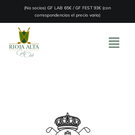
Skip
(No socios) GF LAB 65€ / GF FEST 93€ (con
to
correspondencias el precio varia)
content
Togg
Navi
HOME
EL CLUB
ACADEMIA
RESTAURACIÓN