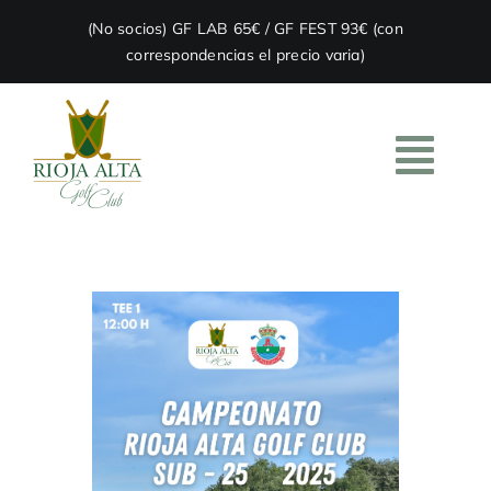
Skip
(No socios) GF LAB 65€ / GF FEST 93€ (con
to
correspondencias el precio varia)
content
Togg
Navi
HOME
EL CLUB
ACADEMIA
RESTAURACIÓN