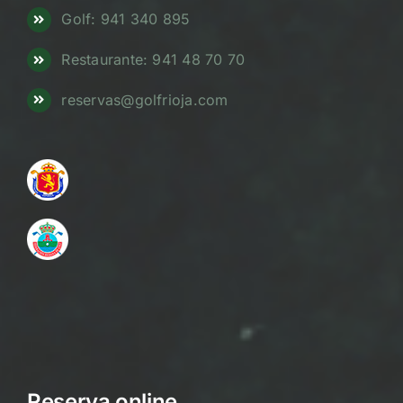
Golf: 941 340 895
Restaurante: 941 48 70 70
reservas@golfrioja.com
Reserva online