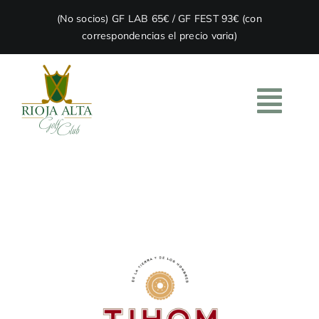
Skip
(No socios) GF LAB 65€ / GF FEST 93€ (con
to
correspondencias el precio varia)
content
Togg
Navi
HOME
EL CLUB
ACADEMIA
RESTAURACIÓN