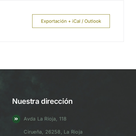
Exportación + iCal / Outlook
Nuestra dirección
Avda La Rioja, 118
Cirueña, 26258, La Rioja