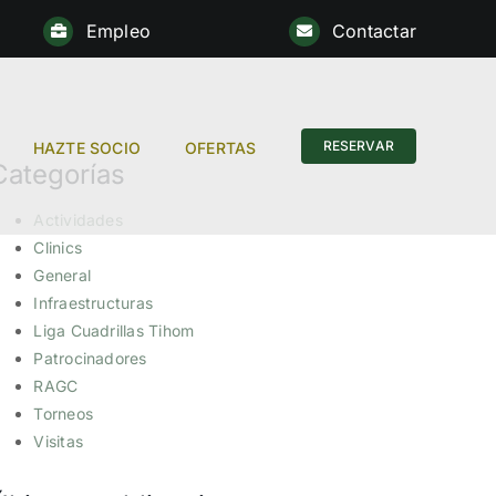
Empleo
Contactar
RESERVAR
HAZTE SOCIO
OFERTAS
Categorías
Actividades
Clinics
General
Infraestructuras
Liga Cuadrillas Tihom
Patrocinadores
RAGC
Torneos
Visitas