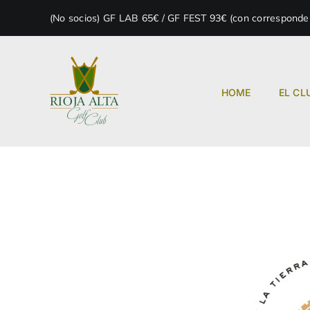
Skip
(No socios) GF LAB 65€ / GF FEST 93€ (con correspondenc
to
content
HOME
EL CL