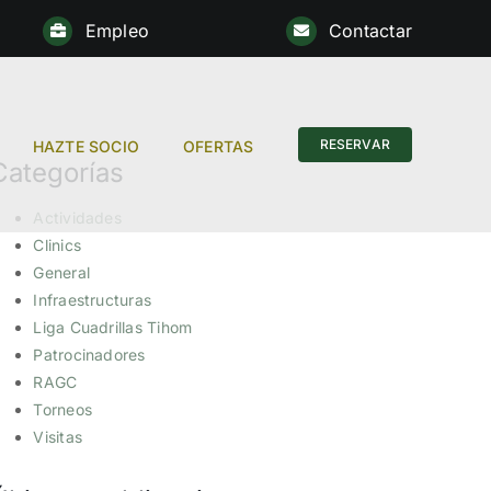
Empleo
Contactar
RESERVAR
HAZTE SOCIO
OFERTAS
Categorías
Actividades
Clinics
General
Infraestructuras
Liga Cuadrillas Tihom
Patrocinadores
RAGC
Torneos
Visitas