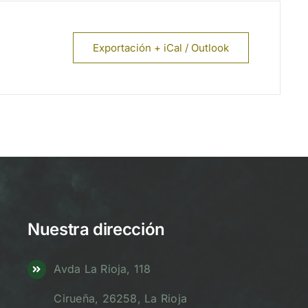
Exportación + iCal / Outlook
Nuestra dirección
Avda La Rioja, 118
Cirueña, 26258, La Rioja