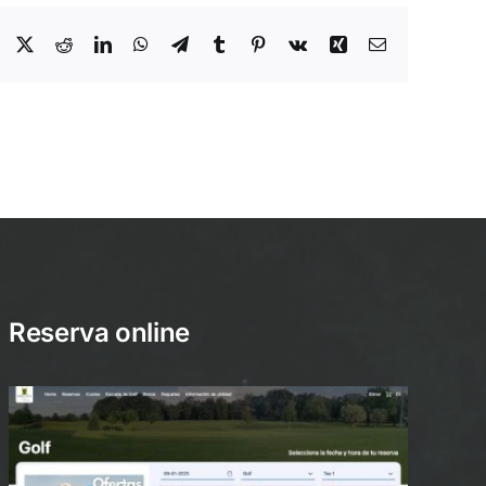
Facebook
X
Reddit
LinkedIn
WhatsApp
Telegram
Tumblr
Pinterest
Vk
Xing
Email
Reserva online