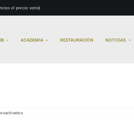
ias el precio varia)
UB
ACADEMIA
RESTAURACIÓN
NOTICIAS
en
esactivados
2012