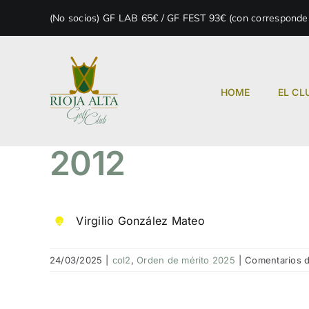
Skip
(No socios) GF LAB 65€ / GF FEST 93€ (con correspondenc
to
content
HOME
EL CL
2012
Virgilio González Mateo
24/03/2025
|
col2
,
Orden de mérito 2025
|
Comentarios d