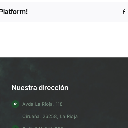
Platform!
Nuestra dirección
Avda La Rioja, 118
Cirueña, 26258, La Rioja