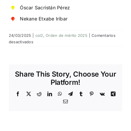
Óscar Sacristán Pérez
NOTICIAS
Nekane Etxabe Iríbar
HAZTE SOCIO
24/03/2025
|
col2
,
Orden de mérito 2025
|
Comentarios
en
desactivados
2016
OFERTAS
RESERVAR
Share This Story, Choose Your
Platform!
Facebook
X
Reddit
LinkedIn
WhatsApp
Telegram
Tumblr
Pinterest
Vk
Xing
Email