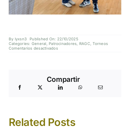
By
lyxsn3
Published On: 22/10/2025
Categories:
General
,
Patrocinadores
,
RAGC
,
Torneos
en
Comentarios desactivados
Crónica
del
I
Torneo
Bodegas
Cosme
Compartir
Palacio
–
Rioja
Alta
Golf
Club
2025
Related Posts