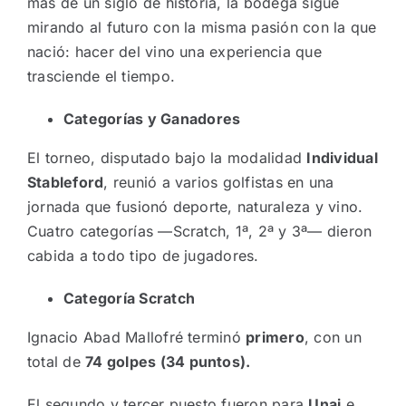
más de un siglo de historia, la bodega sigue
mirando al futuro con la misma pasión con la que
nació: hacer del vino una experiencia que
trasciende el tiempo.
Categorías y Ganadores
El torneo, disputado bajo la modalidad
Individual
Stableford
, reunió a varios golfistas en una
jornada que fusionó deporte, naturaleza y vino.
Cuatro categorías —Scratch, 1ª, 2ª y 3ª— dieron
cabida a todo tipo de jugadores.
Categoría Scratch
Ignacio Abad Mallofré terminó
primero
, con un
total de
74 golpes (34 puntos).
El segundo y tercer puesto fueron para
Unai
e