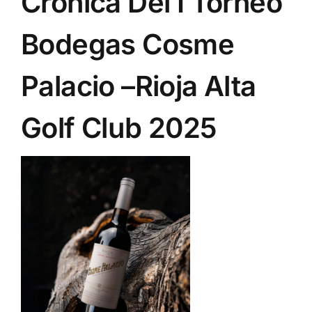
Crónica Del I Torneo
NOTICIAS
Bodegas Cosme
HAZTE SOCIO
Palacio –Rioja Alta
Golf Club 2025
OFERTAS
RESERVAR