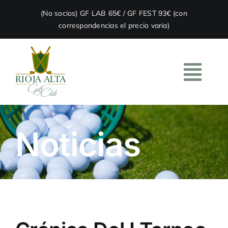
Skip
(No socios) GF LAB 65€ / GF FEST 93€ (con
to
correspondencias el precio varia)
content
Togg
Navi
HOME
Noticias
EL CLUB
ACADEMIA
RESTAURACIÓN