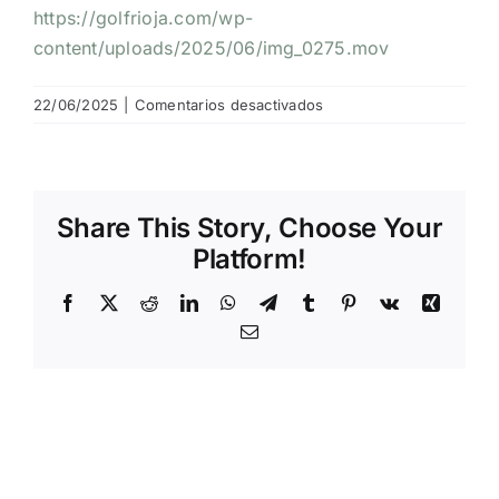
https://golfrioja.com/wp-
NOTICIAS
content/uploads/2025/06/img_0275.mov
en
22/06/2025
|
Comentarios desactivados
HAZTE SOCIO
IMG_0275
OFERTAS
Share This Story, Choose Your
Platform!
RESERVAR
Facebook
X
Reddit
LinkedIn
WhatsApp
Telegram
Tumblr
Pinterest
Vk
Xing
Email