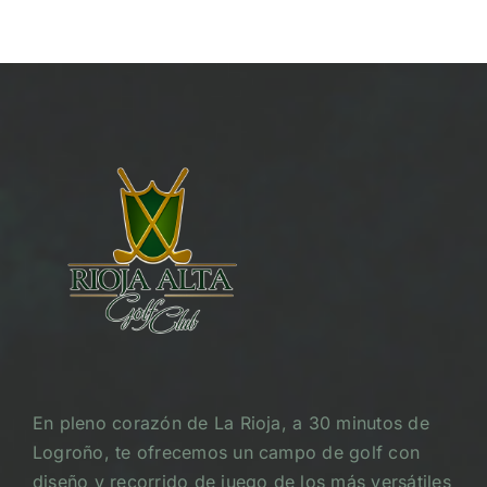
En pleno corazón de La Rioja, a 30 minutos de
Logroño, te ofrecemos un campo de golf con
diseño y recorrido de juego de los más versátiles