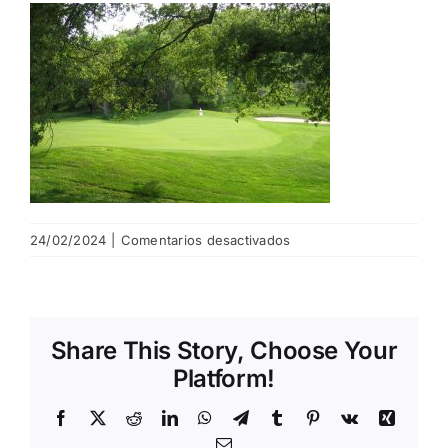
NOTICIAS
HAZTE SOCIO
OFERTAS
RESERVAR
en
24/02/2024
|
Comentarios desactivados
hoyo
5
Share This Story, Choose Your
Platform!
Facebook
X
Reddit
LinkedIn
WhatsApp
Telegram
Tumblr
Pinterest
Vk
Xing
Email