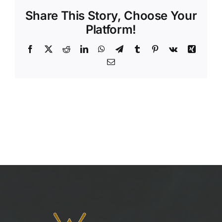
Share This Story, Choose Your
Platform!
Facebook
X
Reddit
LinkedIn
WhatsApp
Telegram
Tumblr
Pinterest
Vk
Xing
Email