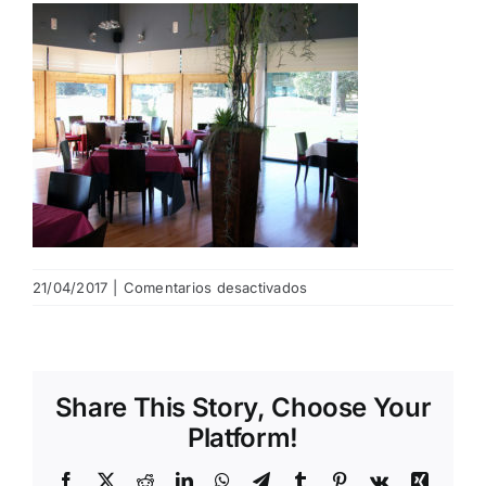
NOTICIAS
HAZTE SOCIO
OFERTAS
RESERVAR
en
21/04/2017
|
Comentarios desactivados
servicios_restaurante3
Share This Story, Choose Your
Platform!
Facebook
X
Reddit
LinkedIn
WhatsApp
Telegram
Tumblr
Pinterest
Vk
Xing