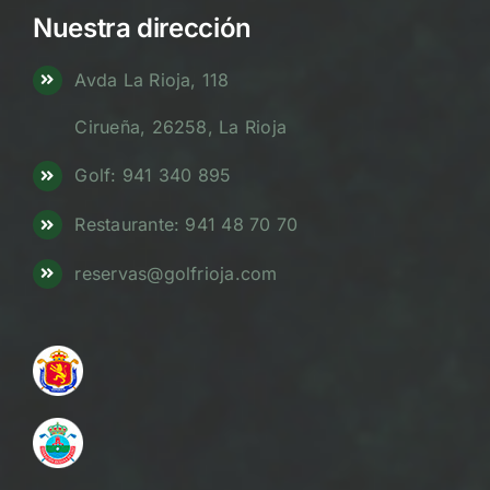
Nuestra dirección
Avda La Rioja, 118
Cirueña, 26258, La Rioja
Golf: 941 340 895
Restaurante: 941 48 70 70
reservas@golfrioja.com