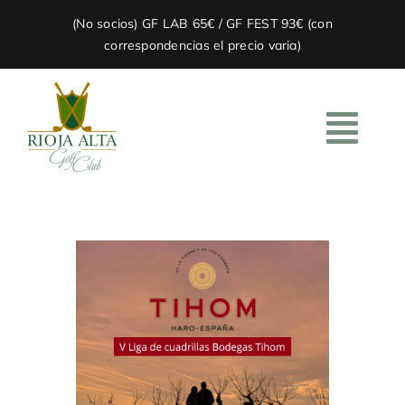
Skip
(No socios) GF LAB 65€ / GF FEST 93€ (con
to
correspondencias el precio varia)
content
Togg
Navi
HOME
EL CLUB
ACADEMIA
RESTAURACIÓN