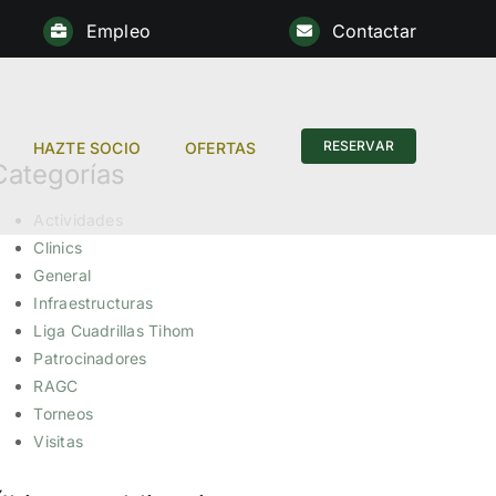
Empleo
Contactar
RESERVAR
HAZTE SOCIO
OFERTAS
Categorías
Actividades
Clinics
General
Infraestructuras
Liga Cuadrillas Tihom
Patrocinadores
RAGC
Torneos
Visitas