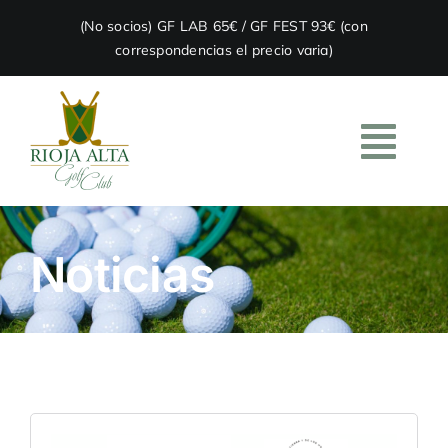
Skip
(No socios) GF LAB 65€ / GF FEST 93€ (con
to
correspondencias el precio varia)
content
Togg
Navi
HOME
Noticias
EL CLUB
ACADEMIA
RESTAURACIÓN