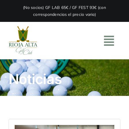
Skip
(No socios) GF LAB 65€ / GF FEST 93€ (con
to
correspondencias el precio varia)
content
Togg
Navi
HOME
Noticias
EL CLUB
ACADEMIA
RESTAURACIÓN