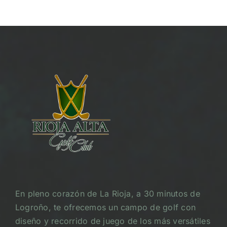
En pleno corazón de La Rioja, a 30 minutos de
Logroño, te ofrecemos un campo de golf con
diseño y recorrido de juego de los más versátiles