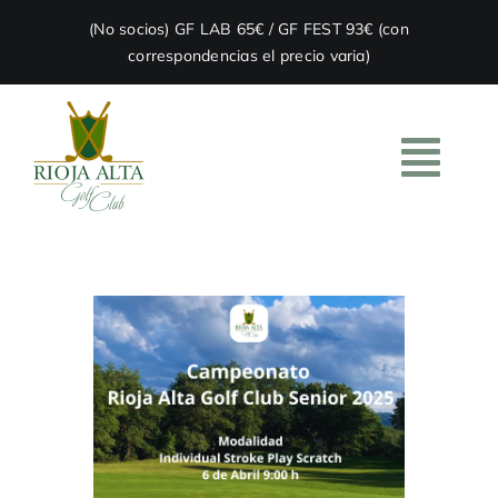
Skip
(No socios) GF LAB 65€ / GF FEST 93€ (con
to
correspondencias el precio varia)
content
Togg
Navi
HOME
EL CLUB
ACADEMIA
RESTAURACIÓN