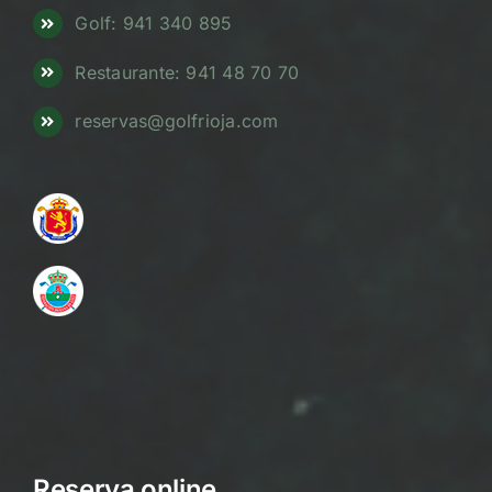
Golf: 941 340 895
Restaurante: 941 48 70 70
reservas@golfrioja.com
Reserva online