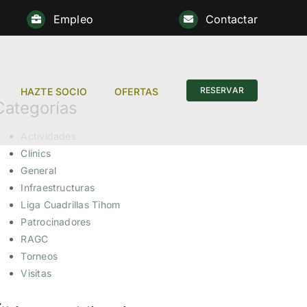
Empleo
Contactar
RESERVAR
HAZTE SOCIO
OFERTAS
Categorías
Actividades
Clinics
General
Infraestructuras
Liga Cuadrillas Tihom
Patrocinadores
RAGC
Torneos
Visitas