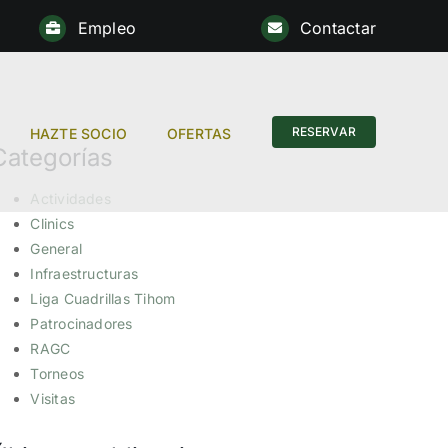
Empleo
Contactar
RESERVAR
HAZTE SOCIO
OFERTAS
Categorías
Actividades
Clinics
General
Infraestructuras
Liga Cuadrillas Tihom
Patrocinadores
RAGC
Torneos
Visitas