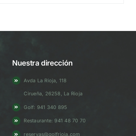
Nuestra dirección
Avda La Rioja, 118
Cirueña, 26258, La Rioja
Golf: 941 340 895
Restaurante: 941 48 70 70
reservas@golfrioja.com